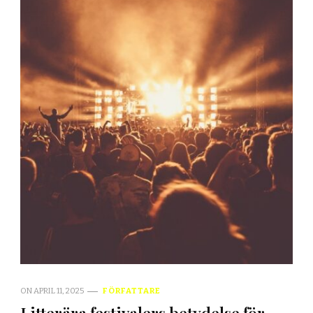
ON
APRIL 11, 2025
FÖRFATTARE
Litterära festivalers betydelse för