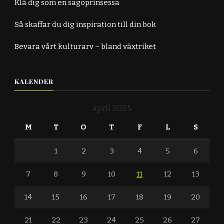
Klä dig som en sagoprinsessa
Så skaffar du dig inspiration till din bok
Bevara vårt kulturarv – bland växtriket
KALENDER
april 2025
M
T
O
T
F
L
S
1
2
3
4
5
6
7
8
9
10
11
12
13
14
15
16
17
18
19
20
21
22
23
24
25
26
27