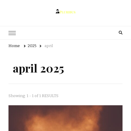
pluribus.se
pluribus.se – Allt om litteratur, författarskap och kultur
Home
2025
april
april 2025
Showing: 1 - 1 of 1 RESULTS