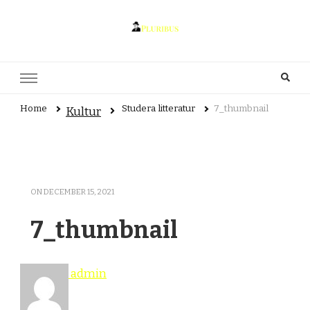
pluribus.se
pluribus.se – Allt om litteratur, författarskap och kultur
Home
Studera litteratur
7_thumbnail
Kultur
ON
DECEMBER 15, 2021
7_thumbnail
admin