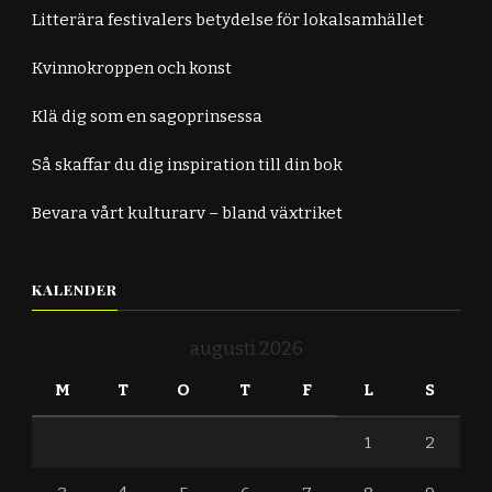
Litterära festivalers betydelse för lokalsamhället
Kvinnokroppen och konst
Klä dig som en sagoprinsessa
Så skaffar du dig inspiration till din bok
Bevara vårt kulturarv – bland växtriket
KALENDER
augusti 2026
M
T
O
T
F
L
S
1
2