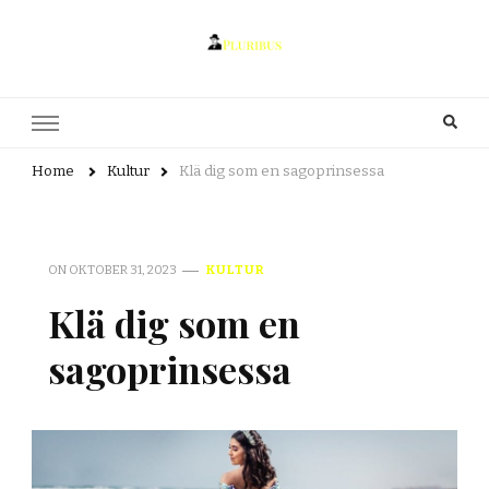
pluribus.se
pluribus.se – Allt om litteratur, författarskap och kultur
Home
Kultur
Klä dig som en sagoprinsessa
ON
OKTOBER 31, 2023
KULTUR
Klä dig som en
sagoprinsessa