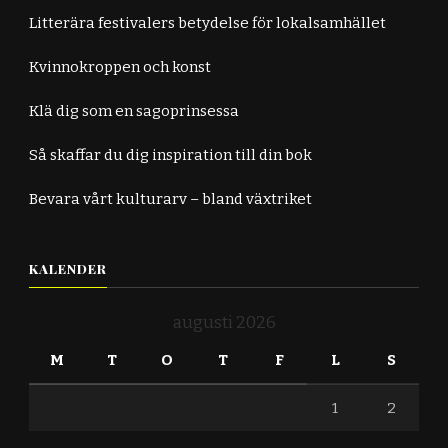
Litterära festivalers betydelse för lokalsamhället
Kvinnokroppen och konst
Klä dig som en sagoprinsessa
Så skaffar du dig inspiration till din bok
Bevara vårt kulturarv – bland växtriket
KALENDER
augusti 2026
M
T
O
T
F
L
S
1
2