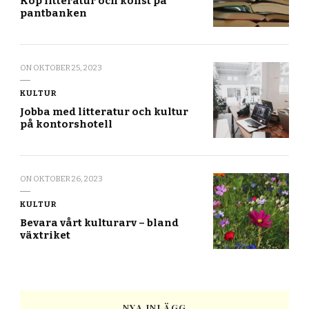
Köp litteratur och konst på
pantbanken
ON
OKTOBER 25, 2023
KULTUR
Jobba med litteratur och kultur
på kontorshotell
ON
OKTOBER 26, 2023
KULTUR
Bevara vårt kulturarv – bland
växtriket
NYA INLÄGG