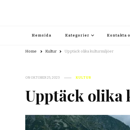
pluribus.se
pluribus.se – Allt om litteratur, författarskap och kultur
Hemsida
Kategorier
Kontakta 
Home
Kultur
Upptäck olika kulturmiljöer
ON
OKTOBER 25, 2023
KULTUR
Upptäck olika 