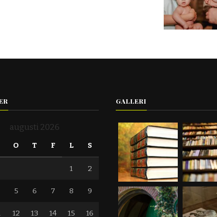
ER
GALLERI
augusti 2026
T
O
T
F
L
S
1
2
5
6
7
8
9
1
12
13
14
15
16