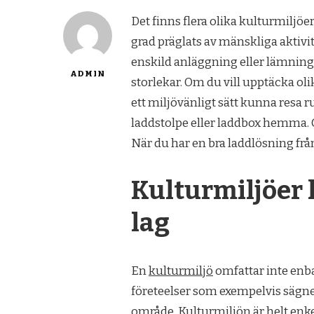
Det finns flera olika kulturmiljöe
grad präglats av mänskliga aktivi
enskild anläggning eller lämning, 
ADMIN
storlekar. Om du vill upptäcka olika
ett miljövänligt sätt kunna resa run
laddstolpe eller laddbox hemma. 
När du har en bra laddlösning från 
Kulturmiljöer 
lag
En
kulturmiljö
omfattar inte enba
företeelser som exempelvis sägner
område. Kulturmiljön är helt enke