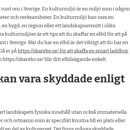
r runt om i Sverige. En kulturmiljö är en miljö som i någon
teter och verksamheter. En kulturmiljö kan vara en
en bygd, en region eller ett landskapsavsnitt i olika
 kulturmiljöer är ett tips att du skaffar en elbil för att på
t i Sverige. När du har en elbil är det viktigt att du har en
Gå in på
https://skarebo.se/ för att skaffa en smart laddbox
.
https://skarebo.se/ blir ditt elbilsägande enkelt.
kan vara skyddade enligt
rt landskapets fysiska innehåll utan också immateriella
 och ortnamn som är specifikt knutna till en plats eller
lt en del av kulturarvet. Det finns många skyddade