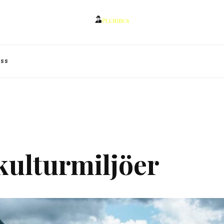
oss
kulturmiljöer