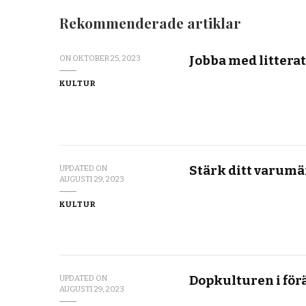
Rekommenderade artiklar
Jobba med littera
ON
OKTOBER 25, 2023
KULTUR
Stärk ditt varumä
UPDATED ON
AUGUSTI 29, 2023
KULTUR
Dopkulturen i fö
UPDATED ON
AUGUSTI 29, 2023