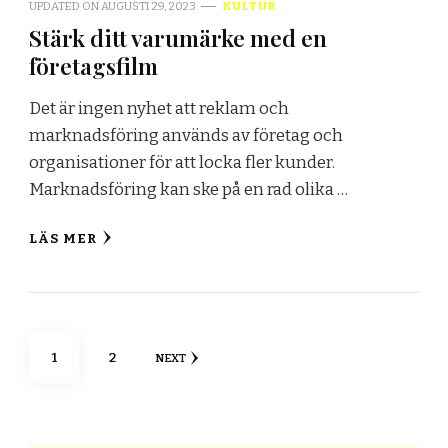
UPDATED ON
AUGUSTI 29, 2023
KULTUR
Stärk ditt varumärke med en
företagsfilm
Det är ingen nyhet att reklam och
marknadsföring används av företag och
organisationer för att locka fler kunder.
Marknadsföring kan ske på en rad olika …
LÄS MER
Sidnumrering
PAGE
PAGE
1
2
NEXT
för
inlägg