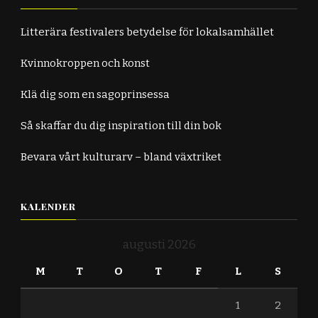
Litterära festivalers betydelse för lokalsamhället
Kvinnokroppen och konst
Klä dig som en sagoprinsessa
Så skaffar du dig inspiration till din bok
Bevara vårt kulturarv – bland växtriket
KALENDER
augusti 2026
M
T
O
T
F
L
S
1
2