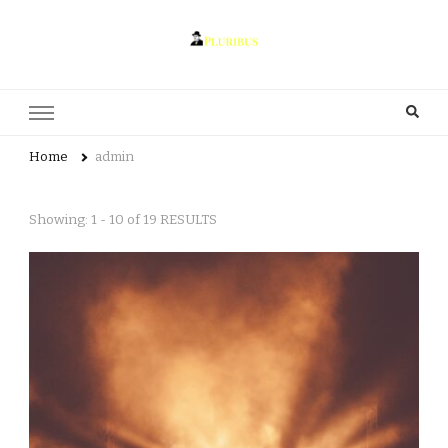
pluribus.se
pluribus.se – Allt om litteratur, författarskap och kultur
Home
admin
Showing: 1 - 10 of 19 RESULTS