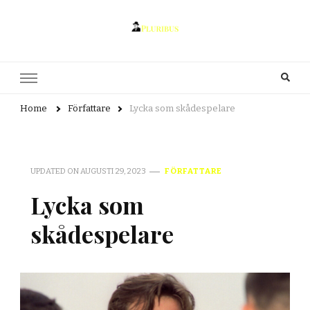
pluribus.se
pluribus.se – Allt om litteratur, författarskap och kultur
Home
Författare
Lycka som skådespelare
UPDATED ON
AUGUSTI 29, 2023
FÖRFATTARE
Lycka som
skådespelare