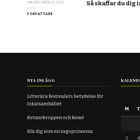
Så skaffar du dig i
ON
OKTOBER 27, 2023
FÖRFATTARE
NYA INLÄGG
KALEND
Litterära festivalers betydelse för
lokalsamhället
M
Kvinnokroppen och konst
Klä dig som en sagoprinsessa
3
4