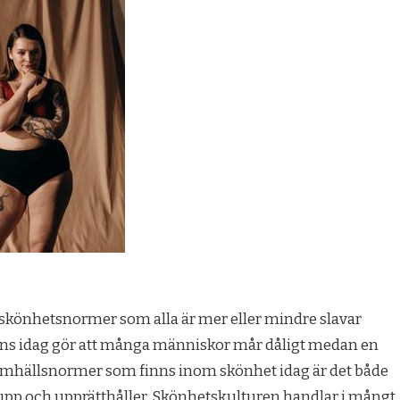
a skönhetsnormer som alla är mer eller mindre slavar
ns idag gör att många människor mår dåligt medan en
 samhällsnormer som finns inom skönhet idag är det både
pp och upprätthåller. Skönhetskulturen handlar i mångt