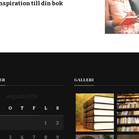
nspiration till din bok
ER
GALLERI
augusti 2026
T
O
T
F
L
S
1
2
5
6
7
8
9