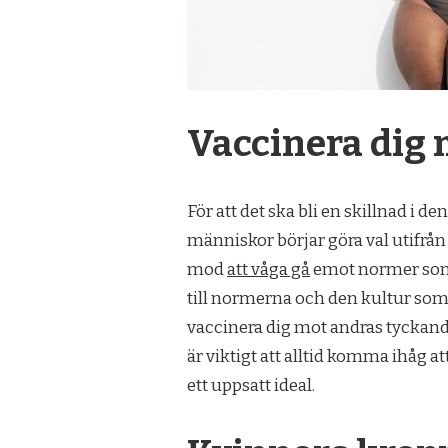
Vaccinera dig 
För att det ska bli en skillnad i d
människor börjar göra val utifrån 
mod
att våga gå
emot normer som f
till normerna och den kultur som f
vaccinera dig mot andras tyckande
är viktigt att alltid komma ihåg att
ett uppsatt ideal.