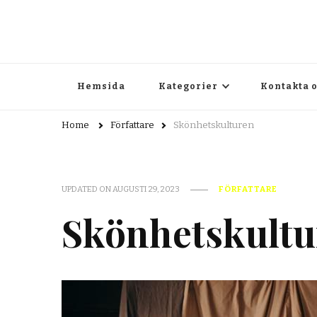
pluribus.se
pluribus.se – Allt om litteratur, författarskap och kultur
Hemsida
Kategorier
Kontakta 
Home
Författare
Skönhetskulturen
UPDATED ON
AUGUSTI 29, 2023
FÖRFATTARE
Skönhetskultu