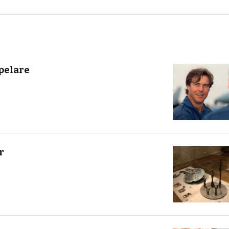
pelare
r