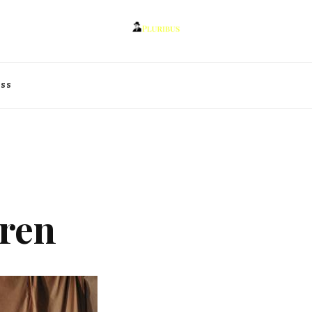
oss
ren