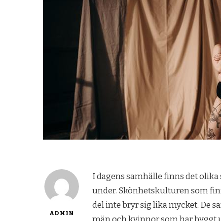
I dagens samhälle finns det olik
under. Skönhetskulturen som fin
del inte bryr sig lika mycket. De
ADMIN
män och kvinnor som har byggt u