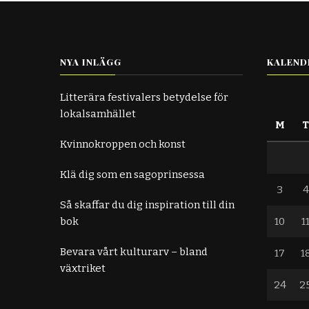
NYA INLÄGG
KALEND
Litterära festivalers betydelse för
lokalsamhället
M
Kvinnokroppen och konst
Klä dig som en sagoprinsessa
3
4
Så skaffar du dig inspiration till din
bok
10
1
Bevara vårt kulturarv – bland
17
1
växtriket
24
2