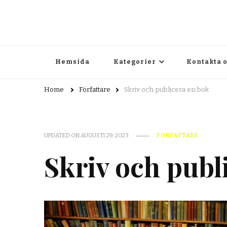
pluribus.se
pluribus.se – Allt om litteratur, författarskap och kultur
Hemsida
Kategorier
Kontakta 
Home
Författare
Skriv och publicera en bok
UPDATED ON
AUGUSTI 29, 2023
FÖRFATTARE
Skriv och publ