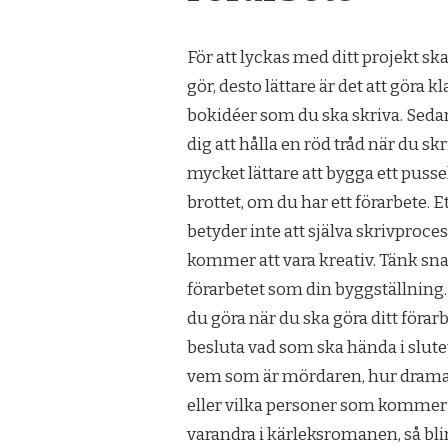
För att lyckas med ditt projekt ska
gör, desto lättare är det att göra k
bokidéer som du ska skriva. Sedan ä
dig att hålla en röd tråd när du skr
mycket lättare att bygga ett puss
brottet, om du har ett förarbete.
Et
betyder inte att själva skrivproce
kommer att vara kreativ. Tänk sna
förarbetet som din byggställning.
du göra när du ska göra ditt förarb
besluta vad som ska hända i slute
vem som är mördaren, hur dramat
eller vilka personer som kommer 
varandra i kärleksromanen, så blir