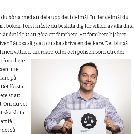
 du börja med att dela upp det i delmål. Ju fler delmål du
lart boken. Först måste du besluta dig för vilken av alla dina
r det klokt att göra ett förarbete. Ett förarbete hjälper
iver. Låt oss säga att du ska skriva en deckare. Det blir så
el med vittnen, mördare, offer och polisen som utreder
t förarbete
ssen inte
rare på
 Det första
ete är att
t. Om du vet
 ska sluta
att få
 det så